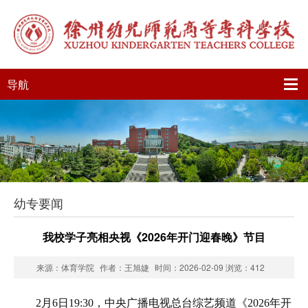
导航
幼专要闻
我校学子亮相央视《2026年开门迎春晚》节目
来源：体育学院
作者：王旭婕
时间：2026-02-09
浏览：
412
2月6日19:30，中央广播电视总台综艺频道《2026年开