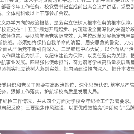
严治党工作会议，深入学习贯彻习近平总书记在二十届中央纪委五
，部署今年工作任务。校党委书记崔成前出席会议并讲话，党委
员、全体副科级以上干部参加会议。
主义办学方向的政治根基，是落实立德树人根本任务的根本保障
校正处在“十五五”规划开局起步、内涵建设全面深化的关键阶
在统领位置。要以管党治党实际成效，为学校改革发展稳定筑牢
新挑战。必须始终保持自我革命的清醒、居安思危的警觉、刀刃
全面从严治党不断引向深入。三是聚焦中心大局，以全面从严治
、以作风建设为抓手、以纪律建设为保障、以责任落实为关键，
护航事业发展。四是强化使命担当，奋力谱写学校高质量发展新
紧抓实把立德树人落到实处、把内涵建设推向深入、把升本攻坚
党组织和党员干部要提高政治站位，深化思想认识, 筑牢从严
任务，狠抓工作落实，护航学校高质量发展大局。
年纪检工作情况，并从四个方面对学校今年纪检工作部署要求。
肃纪反腐；三要聚焦作风建设，以更优成效擦亮“清朗幼专”品