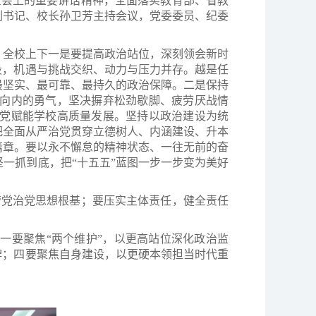
次全会上的重要讲话精神，全面落实教育部、省教
副书记、校长孙卫芳主持会议，党委委员、纪委
。全校上下一是要提高政治站位，深刻领会新时
段，机遇与挑战交织、动力与压力并存。越是任
最坚实、最可靠、最持久的政治保障。二是保持
向内的勇气，坚决摒弃松劲歇脚、疲劳厌战情
党赋能学校高质量发展。坚持以政治建设为统
把全面从严治党贯穿立德树人、内涵建设、升本
篇章。要以永不懈怠的精神状态、一往无前的奋
一抓到底，把“十五五”蓝图一步一步变为美好
管党治党思想根基；要压实主体责任，健全责任
一要聚焦“两个维护”，以更高站位深化政治监
牌；四要聚焦自身建设，以更硬本领担当时代重