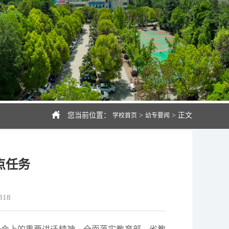
您当前位置：
>
>
正文
学校首页
幼专要闻
点任务
318