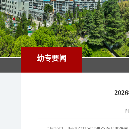
幼专要闻
20