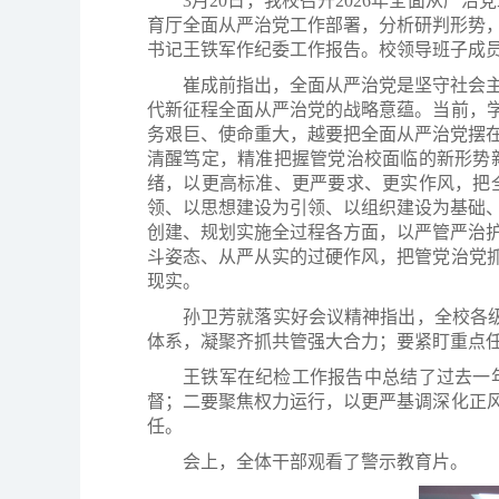
3月20日，我校召开2026年全面从
育厅全面从严治党工作部署，分析研判形势
书记王铁军作纪委工作报告。校领导班子成
崔成前指出，全面从严治党是坚守社会
代新征程全面从严治党的战略意蕴。当前，学
务艰巨、使命重大，越要把全面从严治党摆
清醒笃定，精准把握管党治校面临的新形势
绪，以更高标准、更严要求、更实作风，把
领、以思想建设为引领、以组织建设为基础
创建、规划实施全过程各方面，以严管严治
斗姿态、从严从实的过硬作风，把管党治党抓
现实。
孙卫芳就落实好会议精神指出，全校各级
体系，凝聚齐抓共管强大合力；要紧盯重点
王铁军在纪检工作报告中总结了过去一
督；二要聚焦权力运行，以更严基调深化正风
任。
会上，全体干部观看了警示教育片。