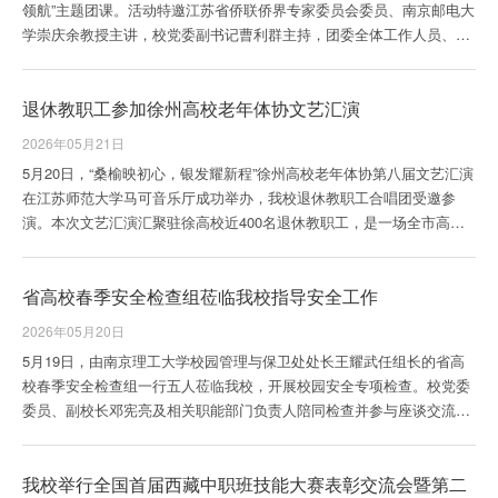
领航”主题团课。活动特邀江苏省侨联侨界专家委员会委员、南京邮电大
学崇庆余教授主讲，校党委副书记曹利群主持，团委全体工作人员、各
学院团总支书记、部分辅导员及团学骨干参加学习。崇教授以《学习习
近平总书记关于教育和培养青少年的重要论述》为题开展宣讲，系统阐
退休教职工参加徐州高校老年体协文艺汇演
释了习近平总书记关于青少年教育培养、注重家庭家教家风建设重要论
述，并结合青年成长规律，深入解读了自身多年教育研究提炼的、由知
2026年05月21日
名书法家杨岭琴书写的“家教六方”“向学一心...
5月20日，“桑榆映初心，银发耀新程”徐州高校老年体协第八届文艺汇演
在江苏师范大学马可音乐厅成功举办，我校退休教职工合唱团受邀参
演。本次文艺汇演汇聚驻徐高校近400名退休教职工，是一场全市高校
老同志欢聚一堂、切磋风采、传递情谊的文化盛会。我校退休教职工合
唱团表演了手势舞《珊瑚颂》。老同志们神采奕奕、仪态昂扬，将经典
省高校春季安全检查组莅临我校指导安全工作
红歌与手势舞巧妙融合，真挚动人的精彩展演，唱响情怀，舞动心意，
饱含浓浓的家国情怀，展现了别样的银龄风采，现场时时响起阵阵掌
2026年05月20日
声。我校退休教职工合唱团平均年龄73岁，接到...
5月19日，由南京理工大学校园管理与保卫处处长王耀武任组长的省高
校春季安全检查组一行五人莅临我校，开展校园安全专项检查。校党委
委员、副校长邓宪亮及相关职能部门负责人陪同检查并参与座谈交流。
检查伊始，邓宪亮对检查组的到来表示热烈欢迎，并简要介绍学校基本
办学情况，重点汇报校园安全、实训教学、食宿管理等重点工作，展示
我校举行全国首届西藏中职班技能大赛表彰交流会暨第二
学校规范化管理成效与发展规划。台账资料审核完毕后，检查组前往洞