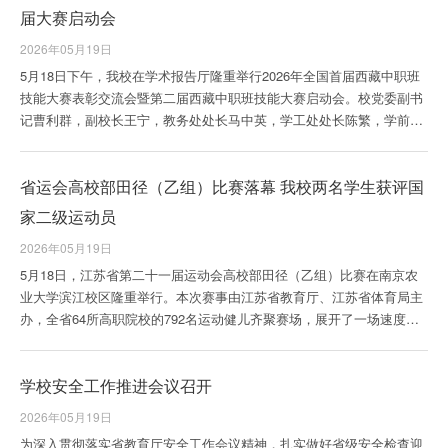
山校区开展实地检查，依次巡查综合楼、警务室、实训中心、食堂、二
届大赛启动会
号公寓、消控室、开闭所、山林、门卫室等点位。检...
2026年05月19日
5月18日下午，我校在学术报告厅隆重举行2026年全国首届西藏中职班
技能大赛表彰交流会暨第二届西藏中职班技能大赛启动会。校党委副书
记曹利群，副校长王宁，教务处处长马中英，学工处处长陈繁，学前与
特殊教育学院党政班子、全体专任教师及西藏班全体在校生齐聚一堂，
共话成长、表彰先进、部署新篇。会议由学特院党总支书记李春秋主
省运会高校部田径（乙组）比赛落幕 我校两名学生获评国
持。曹利群宣读获奖名单，与会领导先后为获奖学生和优秀指导教师颁
奖，并勉励大家珍惜荣誉、再创佳绩。王宁在讲话中指出，此次大赛既
家二级运动员
是检验我校西藏中职班办学质量的试金石，也是展...
2026年05月19日
5月18日，江苏省第二十一届运动会高校部田径（乙组）比赛在南京农
业大学滨江校区隆重举行。本次赛事由江苏省教育厅、江苏省体育局主
办，全省64所高职院校的792名运动健儿齐聚赛场，展开了一场速度与
激情、力量与意志的巅峰较量，赛场竞争氛围激烈。我校选派优秀田径
运动员出征本次赛事，运动健儿们秉持坚韧不拔的体育精神，奋勇争
学校安全工作推进会议召开
先、迎难而上，在赛场上全力以赴挑战自我，凭借扎实的训练功底和良
好的竞技状态斩获多项荣誉，为学校争光添彩。赛场上，我校参赛选手
2026年05月19日
精神饱满、斗志昂扬，全身心投入每一轮比拼。在...
为深入贯彻落实省教育厅安全工作会议精神，扎实做好省级安全检查迎