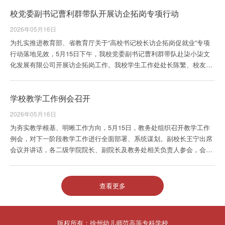
向全省各设区市教育局及高等学校征集案例，共设主题宣传、舆论引
校党委副书记曹利群带队开展访企拓岗专项行动
导、实践创新、国际传播四个类别，最终评选出102项优秀案例。其中
国际传播类共15项。入选案例是我校深入贯彻中华优秀传统文化传承发
2026年05月16日
展部署、落实立德树人根本任...
为扎实推进教育部、省教育厅关于“高校书记校长访企拓岗促就业”专项
行动落地见效，5月15日下午，我校党委副书记曹利群带队赴柒小柒文
化发展有限公司开展访企拓岗工作。我校学生工作处处长陈繁、校友会
秘书长郭渝及相关学院人员参加活动。柒小柒科学探索中心成立于2025
年8月，是淮海经济区首家沉浸式科学亲子场馆，入选江苏省少年科学
学校教学工作例会召开
院"红领巾爱科学"观摩交流团参观单位，获评徐州科普类少先队校外实
践基地。我校有6名优秀校友在该中心任职。曹利群一行在柒小柒文化
2026年05月16日
发展有限公司总经理王智炜的陪同下实地考...
为夯实教学根基、明晰工作方向，5月15日，教务处组织召开教学工作
例会，对下一阶段教学工作进行全面部署、系统谋划。副校长王宁出席
会议并讲话，各二级学院院长、副院长及教务处相关负责人参会，会议
由教务处处长马中英主持。会议紧扣学校高质量发展目标，对照既定议
题有序推进，凝聚工作合力，切实把各项部署转化为教学提质实效。会
议传达省厅职业学校办学能力评价培训会精神，解读评价指标，统筹部
查看更多
署迎评筹备工作，组织学习省厅职业教育教学质量提升行动方案，结合
学校实际明确落实举措。通报近期教学常规查摆情况...
版权所有：徐州幼儿师范高等专科学校