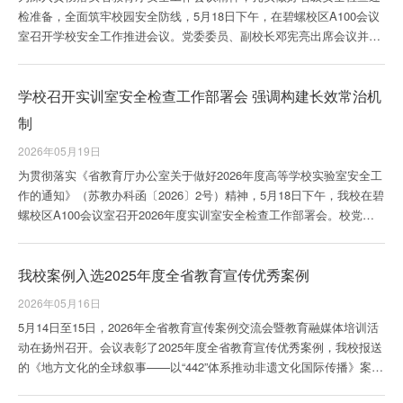
检准备，全面筑牢校园安全防线，5月18日下午，在碧螺校区A100会议
室召开学校安全工作推进会议。党委委员、副校长邓宪亮出席会议并讲
话，教务处、学工处、后勤处等职能部门负责人及各学院书记、院长参
加会议。会上，邓宪亮首先全面传达了省教育厅近期召开的安全工作会
学校召开实训室安全检查工作部署会 强调构建长效常治机
议精神，逐条解读了教育厅关于校园安全工作重点的文件要求，深入分
析了当前校园安全工作面临的新形势、新任务和新挑战。他指出，校园
制
安全是学校发展的生命线，是一切工作的前提和...
2026年05月19日
为贯彻落实《省教育厅办公室关于做好2026年度高等学校实验室安全工
作的通知》（苏教办科函〔2026〕2号）精神，5月18日下午，我校在碧
螺校区A100会议室召开2026年度实训室安全检查工作部署会。校党委
委员、副校长王宁出席，教务处、各二级学院党政负责人及实训室安全
工作管理人员参会。会议由教务处处长马中英主持。会上，马中英全面
我校案例入选2025年度全省教育宣传优秀案例
部署了实训室安全检查工作，教务处将与安全保卫处联合成立专项检查
组，开展全覆盖安全检查。教务处魏立详细解读了《2026年实训室安全
2026年05月16日
检查与专项整治实施方案》，...
5月14日至15日，2026年全省教育宣传案例交流会暨教育融媒体培训活
动在扬州召开。会议表彰了2025年度全省教育宣传优秀案例，我校报送
的《地方文化的全球叙事——以“442”体系推动非遗文化国际传播》案例
成功入选，获评“国际传播类”优秀案例。本次评选由省教育厅组织，面