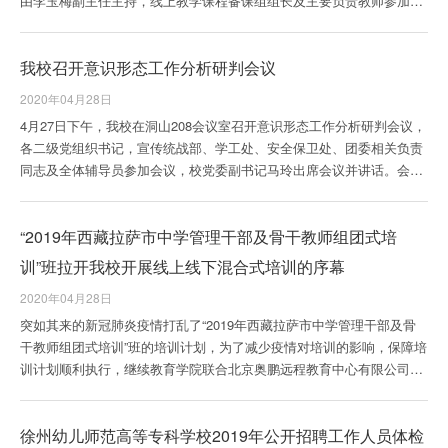
由李玉梅副主任主持，线上教学课程备课组组长及主要负责教师参加了
会议。 会上，各...
我校召开意识形态工作分析研判会议
2020年04月28日
4月27日下午，我校在洞山208会议室召开意识形态工作分析研判会议，
各二级党组织书记，宣传统战部、学工处、安全保卫处、团委相关负责
同志及全体辅导员参加会议，校党委副书记马玲出席会议并讲话。会议
由党委委员、宣传统战部部长孙力主持。学前与特殊教育学院、音乐与
舞蹈系、美术系、健康服务与管理系、体育系及外语系分别对本单位意
“2019年西藏拉萨市中学管理干部及骨干教师组团式培
识形态工作情况进行了汇报，并结合工作实际和当前形势对意识形态领
域的风险进行分析研判并提...
训”班拉开我校开展线上线下混合式培训的序幕
2020年04月28日
突如其来的新冠肺炎疫情打乱了“2019年西藏拉萨市中学管理干部及骨
干教师组团式培训”班的培训计划，为了减少疫情对培训的影响，保障培
训计划顺利执行，继续教育学院联合北京奥鹏远程教育中心有限公司，
搭建线上学习...
徐州幼儿师范高等专科学校2019年公开招聘工作人员体检