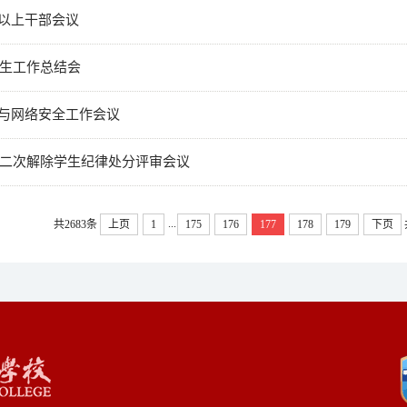
以上干部会议
学生工作总结会
与网络安全工作会议
年第二次解除学生纪律处分评审会议
...
共2683条
上页
1
175
176
177
178
179
下页